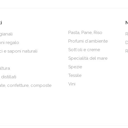
i
Pasta, Pane, Riso
igianali
R
Profumi d`ambiente
ni regalo
D
Sott`oli e creme
i e saponi naturali
R
Specialità del mare
Spezie
ultura
Tessile
distillati
Vini
te, confetture, composte