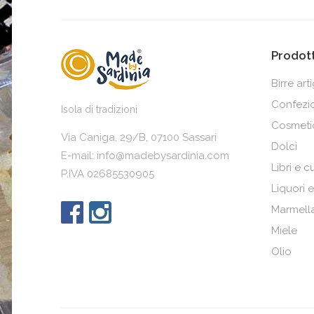
Prodott
Birre art
Confezio
Isola di tradizioni
Cosmetic
Via Caniga, 29/B, 07100 Sassari
Dolci
E-mail:
info@madebysardinia.com
Libri e c
P.IVA 02685530905
Liquori e 
Marmella
Miele
Olio